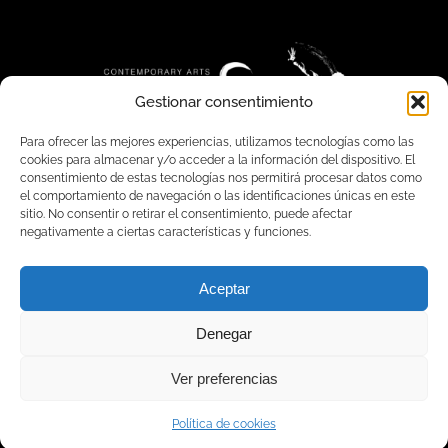
Gestionar consentimiento
Para ofrecer las mejores experiencias, utilizamos tecnologías como las
cookies para almacenar y/o acceder a la información del dispositivo. El
consentimiento de estas tecnologías nos permitirá procesar datos como
el comportamiento de navegación o las identificaciones únicas en este
sitio. No consentir o retirar el consentimiento, puede afectar
negativamente a ciertas características y funciones.
LA COMPAÑÍA
YOUTUBE
EVENTOS
FACEBOOK
Aceptar
GALERÍA
INSTAGRAM
Denegar
CONTACTO
Política de Privacidad
Política de Cookies
Ver preferencias
Diseño Web Kapas.es
Política de cookies